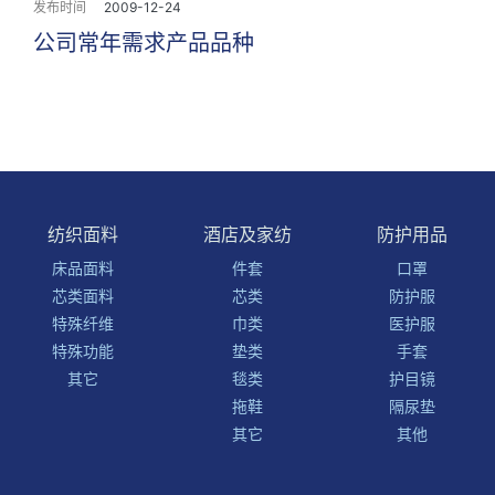
发布时间
2009-12-24
公司常年需求产品品种
纺织面料
酒店及家纺
防护用品
床品面料
件套
口罩
芯类面料
芯类
防护服
特殊纤维
巾类
医护服
特殊功能
垫类
手套
其它
毯类
护目镜
拖鞋
隔尿垫
其它
其他