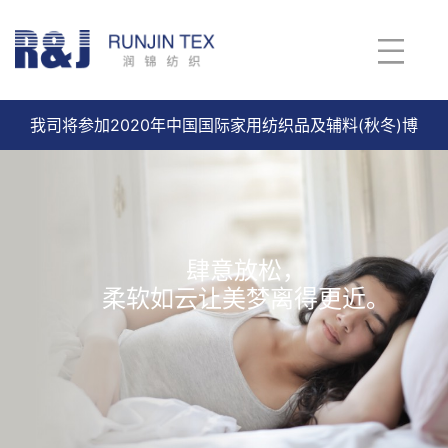
我司将参加2020年中国国际家用纺织品及辅料(秋冬)博
览会
查看详情
肆意放松，
琳琅满目
柔软如云让美梦离得更近。
品种多样的纺织面料。