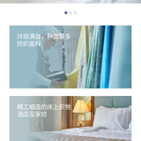
玲琅满目，种类繁多
纺织面料
精工细造的床上织物
酒店及家纺