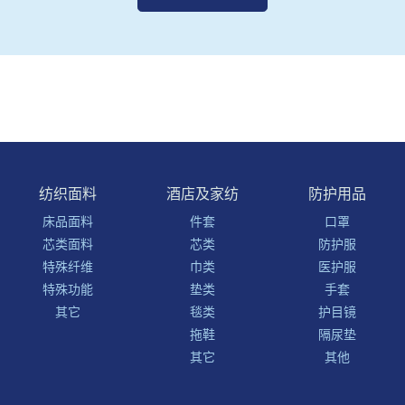
纺织面料
酒店及家纺
防护用品
床品面料
件套
口罩
芯类面料
芯类
防护服
特殊纤维
巾类
医护服
特殊功能
垫类
手套
其它
毯类
护目镜
拖鞋
隔尿垫
其它
其他