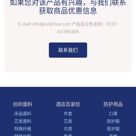
如果您对该产品有兴趣，与我们联系
获取商品优惠信息
E-mail: info@runjintex.com 产品及业务咨询：
0510-
83386288
联系我们
纺织面料
酒店及家纺
防护用品
床品面料
件套
口罩
芯类面料
芯类
防护服
特殊纤维
巾类
医护服