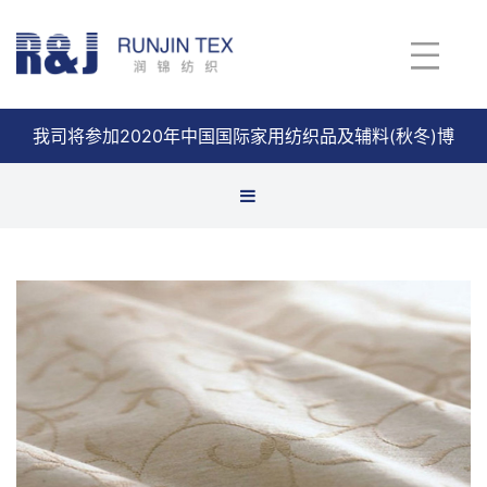
我司将参加2020年中国国际家用纺织品及辅料(秋冬)博
览会
查看详情
缎格面料
缎条面料
缎纹
全涤布