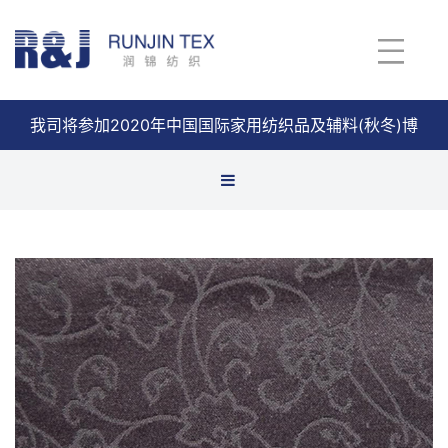
我司将参加2020年中国国际家用纺织品及辅料(秋冬)博
览会
查看详情
缎格面料
缎条面料
缎纹
全涤布