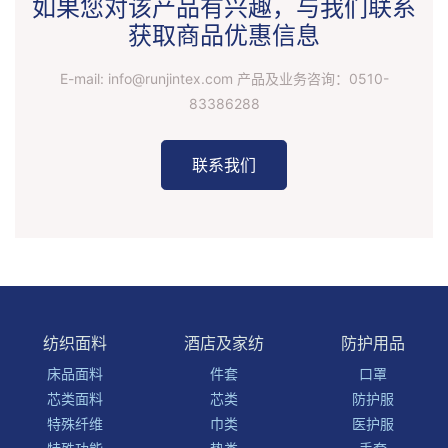
如果您对该产品有兴趣，与我们联系
获取商品优惠信息
E-mail: info@runjintex.com 产品及业务咨询：
0510-
83386288
联系我们
纺织面料
酒店及家纺
防护用品
床品面料
件套
口罩
芯类面料
芯类
防护服
特殊纤维
巾类
医护服