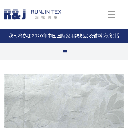
我司将参加2020年中国国际家用纺织品及辅料(秋冬)博
览会
查看详情
缎格面料
缎条面料
缎纹
全涤布