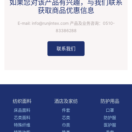
如果您对该产品有兴趣，与我们联系
获取商品优惠信息
E-mail: info@runjintex.com 产品及业务咨询：
0510-
83386288
联系我们
纺织面料
酒店及家纺
防护用品
床品面料
件套
口罩
芯类面料
芯类
防护服
特殊纤维
巾类
医护服