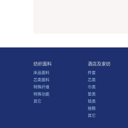
纺织面料
酒店及家纺
床品面料
件套
芯类面料
芯类
特殊纤维
巾类
特殊功能
垫类
其它
毯类
拖鞋
其它