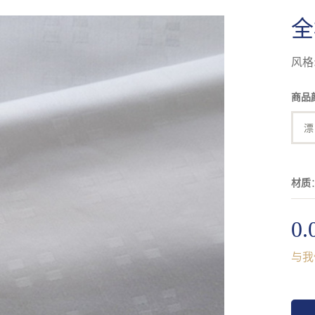
全
风格
商品
漂
材质
0.
与我