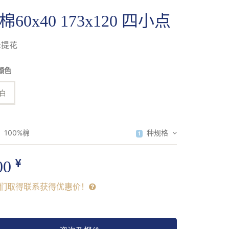
棉60x40 173x120 四小点
:提花
颜色
白
：
100%棉
种规格
1
00
们取得联系获得优惠价！