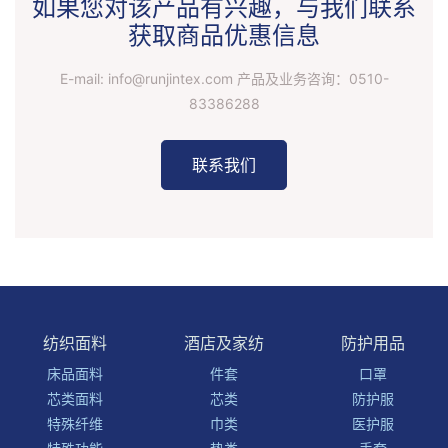
如果您对该产品有兴趣，与我们联系
获取商品优惠信息
E-mail: info@runjintex.com 产品及业务咨询：
0510-
83386288
联系我们
纺织面料
酒店及家纺
防护用品
床品面料
件套
口罩
芯类面料
芯类
防护服
特殊纤维
巾类
医护服