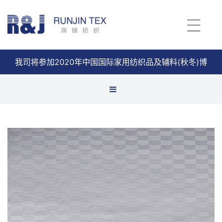
我司将参加2020年中国国际家用纺织品及辅料(秋冬)博
览会
查看详情
缎格面料
缎条面料
缎纹
全涤布