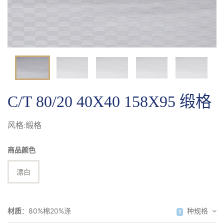
提花
C/T 80/20 40X40 158X95 缎格
风格:缎格
商品颜色
漂白
材质
：
80%棉20%涤
种规格
1