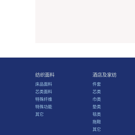
纺织面料
酒店及家纺
床品面料
件套
芯类面料
芯类
特殊纤维
巾类
特殊功能
垫类
其它
毯类
拖鞋
其它