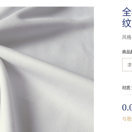
全棉
纹
风格
商品
漂
材质
0.
与我