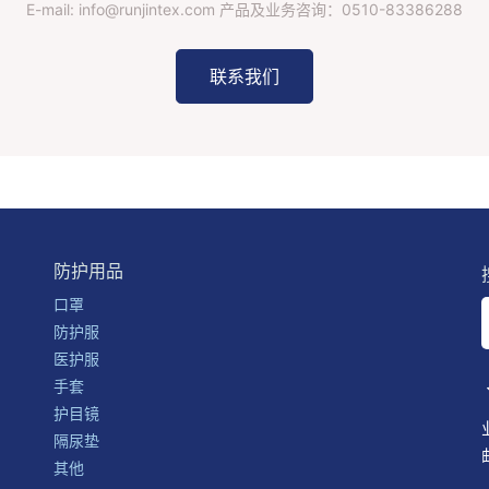
E-mail: info@runjintex.com 产品及业务咨询：
0510-83386288
联系我们
防护用品
口罩
防护服
医护服
手套
护目镜
隔尿垫
其他