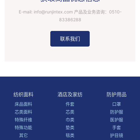
E-mail: info@runjintex.com 产品及业务咨询：
0510-
83386288
联系我们
纺织面料
酒店及家纺
防护用品
床品面料
件套
口罩
芯类面料
芯类
防护服
特殊纤维
巾类
医护服
特殊功能
垫类
手套
其它
毯类
护目镜