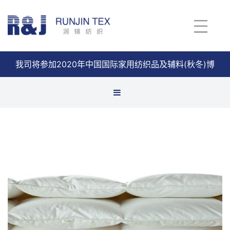
我司将参加2020年中国国际家用纺织品及辅料(秋冬)博
览会
查看详情
件套
芯类
巾类
垫类