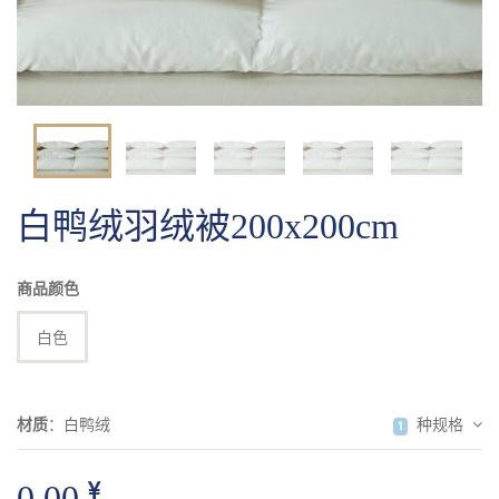
毯类
拖鞋
其它
白鸭绒羽绒被200x200cm
商品颜色
白色
材质
：
白鸭绒
种规格
1
0.00