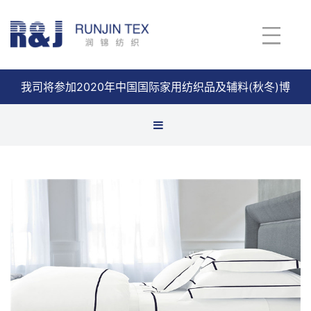
我司将参加2020年中国国际家用纺织品及辅料(秋冬)博
览会
查看详情
件套
芯类
巾类
垫类