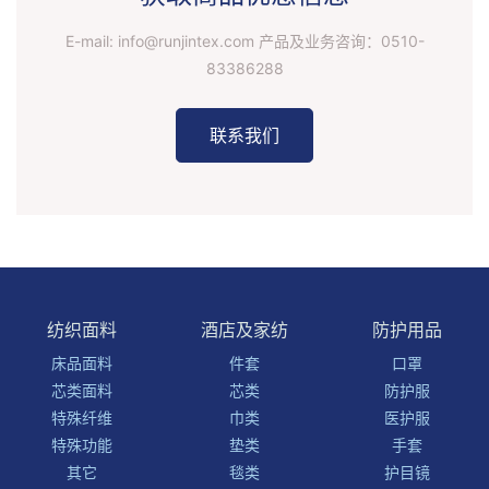
E-mail: info@runjintex.com 产品及业务咨询：
0510-
83386288
联系我们
纺织面料
酒店及家纺
防护用品
床品面料
件套
口罩
芯类面料
芯类
防护服
特殊纤维
巾类
医护服
特殊功能
垫类
手套
其它
毯类
护目镜