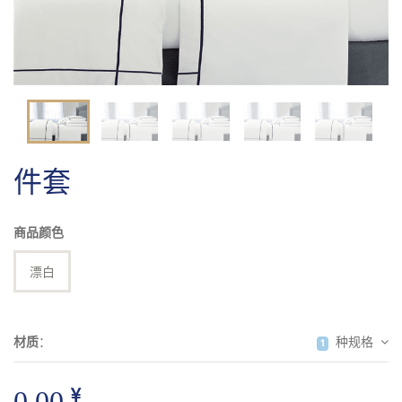
毯类
拖鞋
其它
件套
商品颜色
漂白
材质
：
种规格
1
0.00