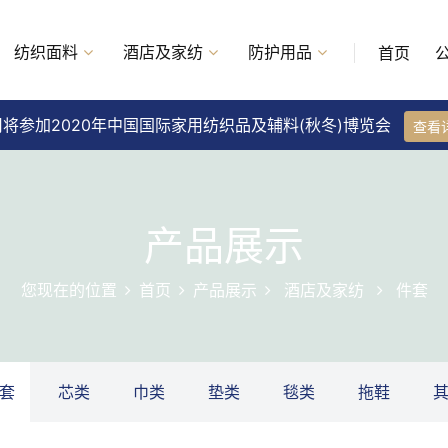
纺织面料
酒店及家纺
防护用品
首页
将参加2020年中国国际家用纺织品及辅料(秋冬)博览会
查看
产品展示
您现在的位置
首页
产品展示
酒店及家纺
件套
套
芯类
巾类
垫类
毯类
拖鞋