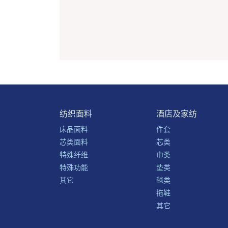
纺织面料
酒店及家纺
床品面料
件套
芯类面料
芯类
特殊纤维
巾类
特殊功能
垫类
其它
毯类
拖鞋
其它