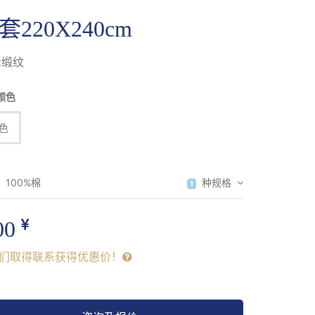
套220X240cm
:缎纹
颜色
色
：
100%棉
种规格
1
00
们取得联系获得优惠价！