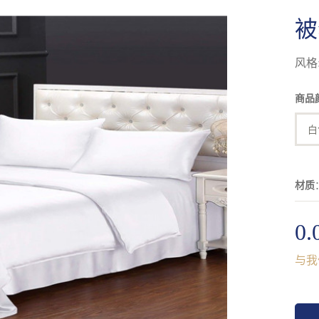
被
风格
商品
白
材质
0.
与我