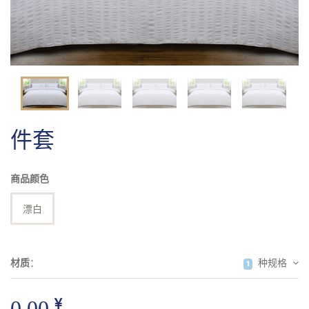
毯类
拖鞋
其它
件套
商品颜色
漂白
材质
：
种规格
1
0.00