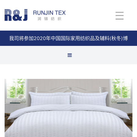
我司将参加2020年中国国际家用纺织品及辅料(秋冬)博
览会
查看详情
件套
芯类
巾类
垫类