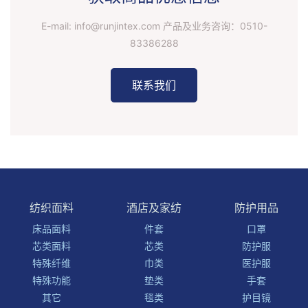
E-mail: info@runjintex.com 产品及业务咨询：
0510-
83386288
联系我们
纺织面料
酒店及家纺
防护用品
床品面料
件套
口罩
芯类面料
芯类
防护服
特殊纤维
巾类
医护服
特殊功能
垫类
手套
其它
毯类
护目镜