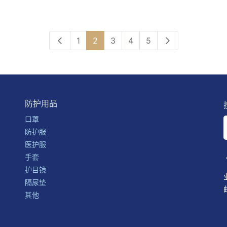
(current)
1
2
3
4
5
防护用品
口罩
防护服
医护服
手套
护目镜
隔尿垫
其他