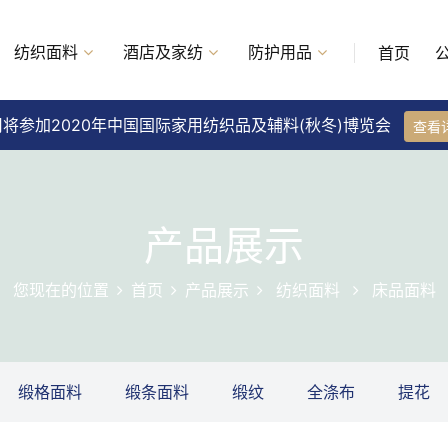
纺织面料
酒店及家纺
防护用品
首页
将参加2020年中国国际家用纺织品及辅料(秋冬)博览会
查看
产品展示
您现在的位置
首页
产品展示
纺织面料
床品面料
缎格面料
缎条面料
缎纹
全涤布
提花