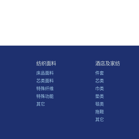
纺织面料
酒店及家纺
床品面料
件套
芯类面料
芯类
特殊纤维
巾类
特殊功能
垫类
其它
毯类
拖鞋
其它