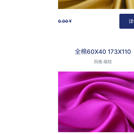
详
0.00
最受欢迎
全棉60X40 173X110
风格:缎纹