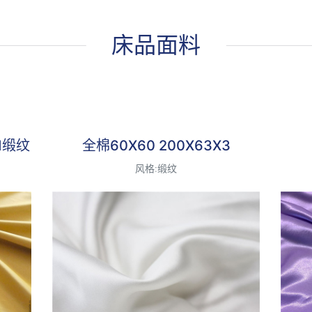
床品面料
最受欢迎
/1缎纹
全棉60X60 200X63X3
风格:缎纹