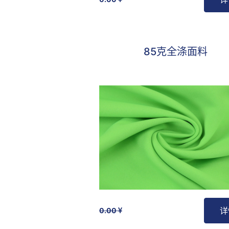
最受欢迎
85克全涤面料
详
0.00