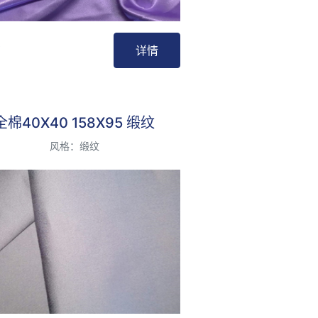
详情
最受欢迎
全棉40X40 158X95 缎纹
风格：缎纹