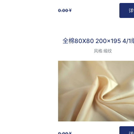
详
0.00
最受欢迎
全棉80X80 200x195 4/
风格:缎纹
详
0.00